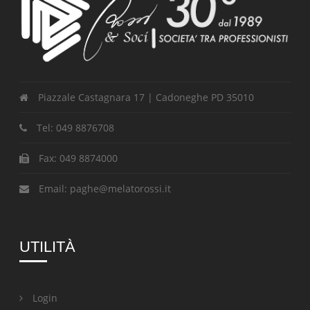
Piazzale Castagnara 17 | Cadoneghe PD 35010
Tel: 049 8876708
Fax: 049 8874000
Email: paghe@melatorossi.it
UTILITÀ
Login